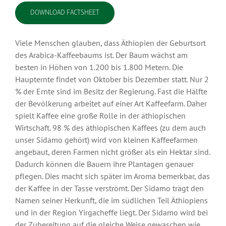
DOWNLOAD FACTSHEET
Viele Menschen glauben, dass Äthiopien der Geburtsort
des Arabica-Kaffeebaums ist. Der Baum wächst am
besten in Höhen von 1.200 bis 1.800 Metern. Die
Haupternte findet von Oktober bis Dezember statt. Nur 2
% der Ernte sind im Besitz der Regierung. Fast die Hälfte
der Bevölkerung arbeitet auf einer Art Kaffeefarm. Daher
spielt Kaffee eine große Rolle in der äthiopischen
Wirtschaft. 98 % des äthiopischen Kaffees (zu dem auch
unser Sidamo gehört) wird von kleinen Kaffeefarmen
angebaut, deren Farmen nicht größer als ein Hektar sind.
Dadurch können die Bauern ihre Plantagen genauer
pflegen. Dies macht sich später im Aroma bemerkbar, das
der Kaffee in der Tasse verströmt. Der Sidamo trägt den
Namen seiner Herkunft, die im südlichen Teil Äthiopiens
und in der Region Yirgacheffe liegt. Der Sidamo wird bei
der Zubereitung auf die gleiche Weise gewaschen wie