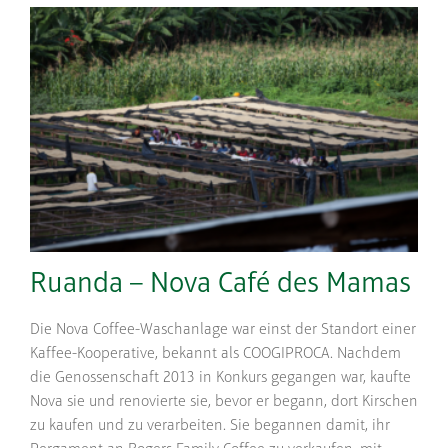
Ruanda – Nova Café des Mamas
Die Nova Coffee-Waschanlage war einst der Standort einer
Kaffee-Kooperative, bekannt als COOGIPROCA. Nachdem
die Genossenschaft 2013 in Konkurs gegangen war, kaufte
Nova sie und renovierte sie, bevor er begann, dort Kirschen
zu kaufen und zu verarbeiten. Sie begannen damit, ihr