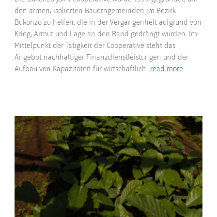
den armen, isolierten Bauerngemeinden im Bezirk
Bukonzo zu helfen, die in der Vergangenheit aufgrund von
Krieg, Armut und Lage an den Rand gedrängt wurden. Im
Mittelpunkt der Tätigkeit der Cooperative steht das
Angebot nachhaltiger Finanzdienstleistungen und der
Aufbau von Kapazitäten für wirtschaftlich
read more