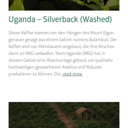
Uganda – Silverback (Washed)
Dieser Kaffee stammt von den Hängen des Mount Elgon,
genauer gesagt aus einem Gebiet namens Bulambuli. Der
Kaffee wird von Kleinbauern angebaut, die ihre Kirschen
dann an NKG verkaufen. Ibero Uganda (NKG) hat in
diesem Gebiet eine Waschanlage gebaut, um qualitativ
hochwertigen gewaschenen Arabica und Robusta
produzieren zu können. Die
read more