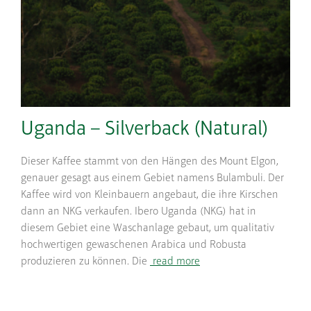
Uganda – Silverback (Natural)
Dieser Kaffee stammt von den Hängen des Mount Elgon,
genauer gesagt aus einem Gebiet namens Bulambuli. Der
Kaffee wird von Kleinbauern angebaut, die ihre Kirschen
dann an NKG verkaufen. Ibero Uganda (NKG) hat in
diesem Gebiet eine Waschanlage gebaut, um qualitativ
hochwertigen gewaschenen Arabica und Robusta
produzieren zu können. Die
read more