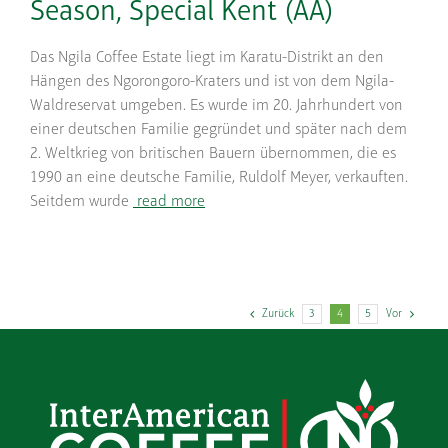
Season, Special Kent (AA)
Das Ngila Coffee Estate liegt im Karatu-Distrikt an den
Hängen des Ngorongoro-Kraters und ist von dem Ngila-
Waldreservat umgeben. Es wurde im 20. Jahrhundert von
einer deutschen Familie gegründet und später nach dem
2. Weltkrieg von britischen Bauern übernommen, die es
1990 an eine deutsche Familie, Ruldolf Meyer, verkauften.
Seitdem wurde
read more
Zurück
3
4
5
Vor